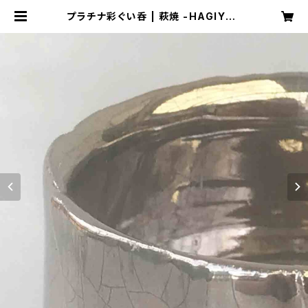
プラチナ彩ぐい呑 | 萩焼 -HAGIYAK
I-｜坂倉善右衛門窯