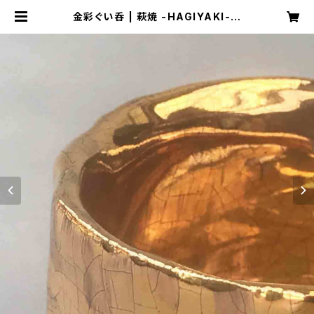
金彩ぐい呑 | 萩焼 -HAGIYAKI-｜
坂倉善右衛門窯